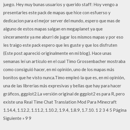
juego. Hey muy bunas usuarios y querido staff: Hoy vengo a
presentarles este pack de mapas que hice con esfuerso y
dedicacion para el mejor server del mundo, espero que mas de
alguno de estos mapas salgan en megaplanet ya que
sinceramente ya me aburri de jugar los mismos mapas y por eso
les traigo este pack espero que les guste y que los disfruten
(Este post apareció originalmente en mi blog). Hace unas
semanas leí un artículo en el cual Timo Grossenbacher mostraba
como consiguió hacer, en mi opinión, uno de los mapas más
bonitos que he visto nunca.Timo empleó la que es, en mi opinión,
una de las librerias más expresivas y bellas que hay para hacer
gráficos, ggplot2.La versión original de ggplot2 es para R, pero
existe una Real Time Chat Translation Mod Para Minecraft
1.14.4, 1.12.2, 1.11.2, 1.10.2, 1.9.4, 1.8.9, 1.7.10. 1 2 3 4 5 Página
Siguiente » 9 9