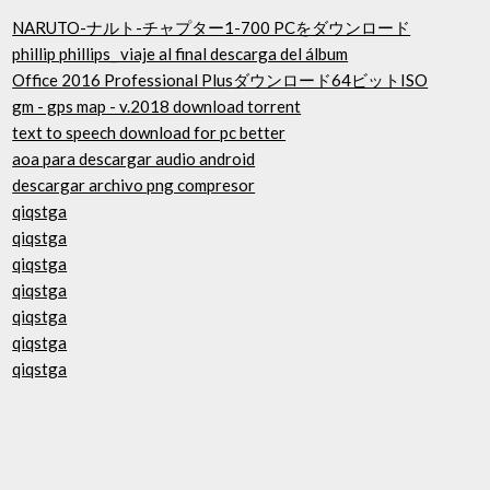
NARUTO-ナルト-チャプター1-700 PCをダウンロード
phillip phillips_ viaje al final descarga del álbum
Office 2016 Professional Plusダウンロード64ビットISO
gm - gps map - v.2018 download torrent
text to speech download for pc better
aoa para descargar audio android
descargar archivo png compresor
qiqstga
qiqstga
qiqstga
qiqstga
qiqstga
qiqstga
qiqstga