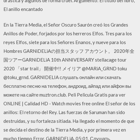
drástica y algunos de forma cruel. Argumento: El título del libro,
El anillo encantado
En la Tierra Media, el Señor Oscuro Saurón creó los Grandes
Anillos de Poder, forjados por los herreros Elfos. Tres para los
reyes Elfos, siete para los Señores Enanos, y nueve para los
Hombres GARNiDELiAの担当スタッフ アカウント。 2020年全
国ツアーGARNiDELiA 10th ANNIVERSARY stellacage tour
2020 「star trail」 開催中!! メイリア @MARiA_GRND toku
@toku_grnd. GARNIDELIA слушать онлайн или скачать
бесплатно песню на телефон, андроид, айпад или айфон вы
можете на сайте muztron.club. Peli Pelicula Gratis para ver
ONLINE | Calidad HD - Watch movies free online El señor de los
anillos: El retorno del Rey. Las fuerzas de Saruman han sido
destruidas, y su fortaleza sitiada. Ha llegado el momento de que
se decida el destino de la Tierra Media, y por primera vez en
mucho tiempo Error. GARNiDELiA. 05:01. Слушать.