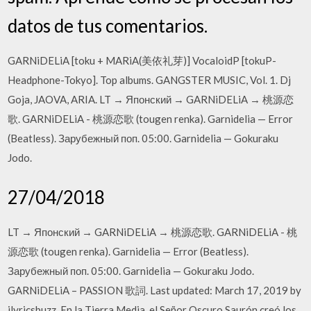
datos de tus comentarios.
GARNiDELiA [toku + MARiA(美依礼芽)] VocaloidP [tokuP-
Headphone-Tokyo]. Top albums. GANGSTER MUSIC, Vol. 1. Dj
Goja, JAOVA, ARIA. LT → Японский → GARNiDELiA → 桃源恋
歌. GARNiDELiA - 桃源恋歌 (tougen renka). Garnidelia — Error
(Beatless). Зарубежный поп. 05:00. Garnidelia — Gokuraku
Jodo.
27/04/2018
LT → Японский → GARNiDELiA → 桃源恋歌. GARNiDELiA - 桃
源恋歌 (tougen renka). Garnidelia — Error (Beatless).
Зарубежный поп. 05:00. Garnidelia — Gokuraku Jodo.
GARNiDELiA – PASSION 歌詞. Last updated: March 17, 2019 by
ilyricsbuzz. En la Tierra Media, el Señor Oscuro Saurón creó los