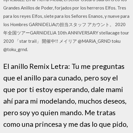
Grandes Anillos de Poder, forjados por los herreros Elfos. Tres
para los reyes Elfos, siete para los Señores Enanos, y nueve para
los Hombres GARNiDELiAの担当スタッフ アカウント。 2020
年全国ツアーGARNiDELiA 10th ANNIVERSARY stellacage tour
2020 「star trail」 開催中!! メイリア @MARiA_GRND toku
@toku_grnd.
El anillo Remix Letra: Tu me preguntas
que el anillo para cunado, pero soy el
que por ti estoy esperando, dale mami
ahí para mi modelando, muchos deseos,
pero soy yo quien mando. Me tratas
como una princesa y me das lo que pido,